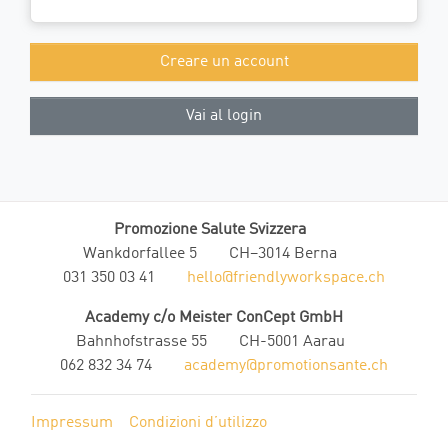
Creare un account
Vai al login
Promozione Salute Svizzera
Wankdorfallee 5
CH–3014 Berna
031 350 03 41
hello@friendlyworkspace.ch
Academy c/o Meister ConCept GmbH
Bahnhofstrasse 55
CH-5001 Aarau
062 832 34 74
academy@promotionsante.ch
Impressum
Condizioni d’utilizzo